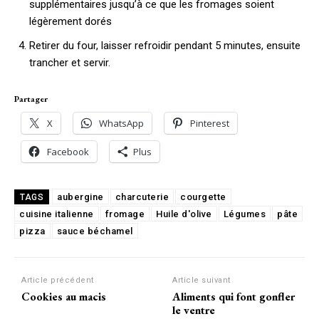
supplémentaires jusqu’à ce que les fromages soient
légèrement dorés
Retirer du four, laisser refroidir pendant 5 minutes, ensuite
trancher et servir.
Partager
X
WhatsApp
Pinterest
Facebook
Plus
aubergine
charcuterie
courgette
TAGS
cuisine italienne
fromage
Huile d'olive
Légumes
pâte
pizza
sauce béchamel
Article précédent
Article suivant
Cookies au macis
Aliments qui font gonfler
le ventre