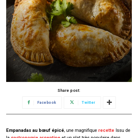
Share post:
Facebook
Twitter
Empanadas au bœuf épicé
, une magnifique
recette
Issu de
la
gastronomie argentine
et un plat très populaire dans