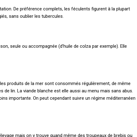
ation. De préférence complets, les féculents figurent à la plupart
iés, sans oublier les tubercules.
sson, seule ou accompagnée (d’huile de colza par exemple). Elle
, les produits de la mer sont consommés régulièrement, de même
es de lin. La viande blanche est elle aussi au menu mais sans abus.
moins importante. On peut cependant suivre un régime méditerranéen
’élevage mais on y trouve quand même des troupeaux de brebis ou