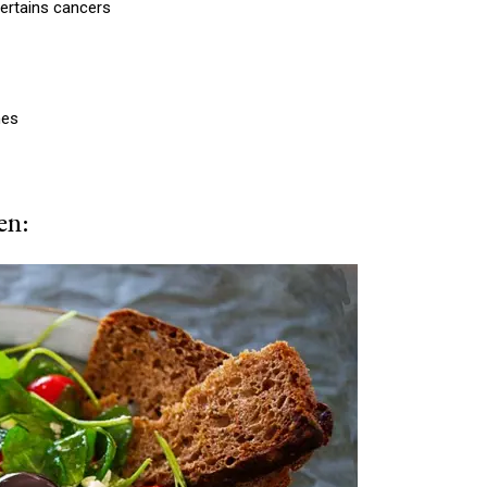
certains cancers
nes
en: