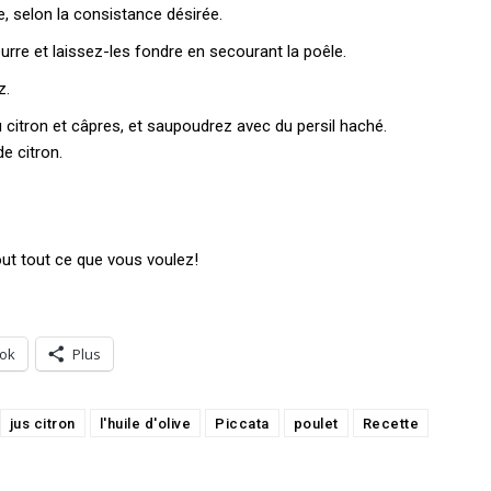
ce, selon la consistance désirée.
urre et laissez-les fondre en secourant la poêle.
z.
 citron et câpres, et saupoudrez avec du persil haché.
e citron.
out tout ce que vous voulez!
ok
Plus
jus citron
l'huile d'olive
Piccata
poulet
Recette