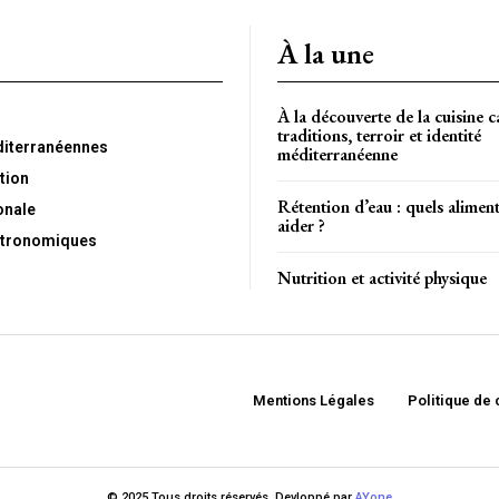
À la une
À la découverte de la cuisine c
traditions, terroir et identité
diterranéennes
méditerranéenne
tion
Rétention d’eau : quels alimen
onale
aider ?
tronomiques
Nutrition et activité physique
Mentions Légales
Politique de 
© 2025 Tous droits réservés. Devloppé par
AYone