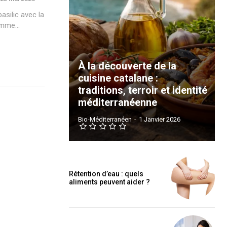
asilic avec la
omme...
À la découverte de la
cuisine catalane :
traditions, terroir et identité
méditerranéenne
Bio-Méditerranéen
-
1 Janvier 2026
Rétention d’eau : quels
aliments peuvent aider ?