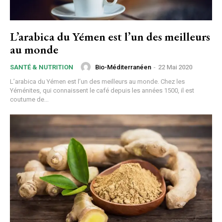
L’arabica du Yémen est l’un des meilleurs
au monde
Bio-Méditerranéen
-
22 Mai 2020
SANTÉ & NUTRITION
L’arabica du Yémen est l’un des meilleurs au monde. Chez les
Yéménites, qui connaissent le café depuis les années 1500, il est
coutume de...