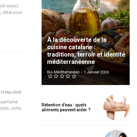
oût assez
, idéal pour
À la découverte de la
cuisine catalane :
traditions, terroir et identité
méditerranéenne
Bio-Méditerranéen
-
1 Janvier 2026
13 Mai 2020
t parfumé
Rétention d’eau : quels
oûts, cette
aliments peuvent aider ?