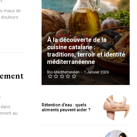
21
les maux de
 douleurs
À la découverte de la
cuisine catalane :
traditions, terroir et identité
méditerranéenne
itement
Bio-Méditerranéen
-
1 Janvier 2026
0
Rétention d’eau : quels
 dans
aliments peuvent aider ?
ennent au