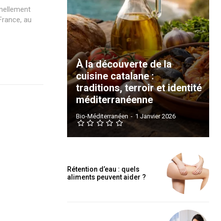
nnellement
France, au
À la découverte de la
cuisine catalane :
traditions, terroir et identité
méditerranéenne
Bio-Méditerranéen
-
1 Janvier 2026
Rétention d’eau : quels
aliments peuvent aider ?